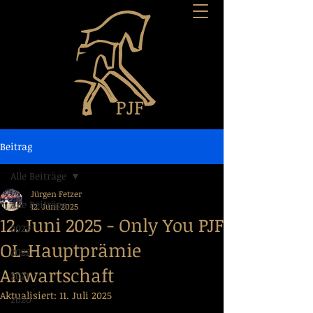
Beitrag
Alle Beiträge
Jürgen Fetzer
Alle Beiträge
12. Juni 2025
12. Juni 2025 - Only You PJF
2023
OL-Hauptprämie
2022
Anwartschaft
2021
Aktualisiert:
11. Juli 2025
2020