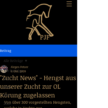
Beitrag
Alle Beiträge
Jürgen Fetzer
Alle Beiträge
9. Okt. 2009
"Zucht News" - Hengst aus
2023
unserer Zucht zur OL
2022
Körung zugelassen
2021
Von über 300 vorgestellten Hengsten, 
2020