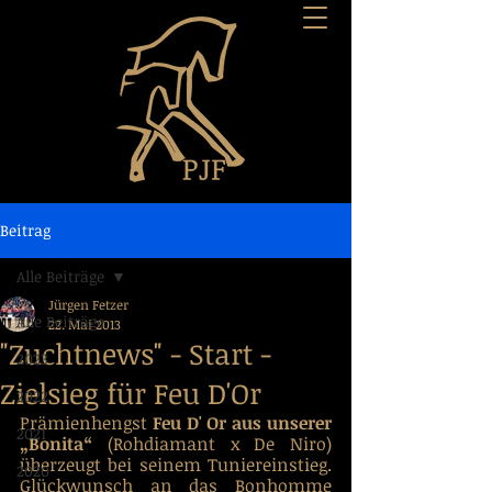
Beitrag
Alle Beiträge
Jürgen Fetzer
Alle Beiträge
22. Mai 2013
"Zuchtnews" - Start -
2023
Zielsieg für Feu D'Or
2022
Prämienhengst 
Feu D' Or aus unserer 
2021
„Bonita“
 (Rohdiamant x De Niro) 
überzeugt bei seinem Tuniereinstieg. 
2020
Glückwunsch an das Bonhomme 