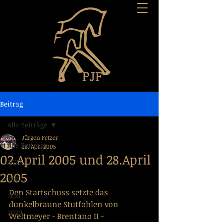
Beitrag
Alle Beiträge
Jürgen Fetzer
Alle Beiträge
28. Apr. 2005
02.April 2005 und 28.April
2023
2005
2022
Den Startschuss setzte das 
2021
dunkelbraune Stutfohlen von 
2020
Weltmeyer - Brentano II - 