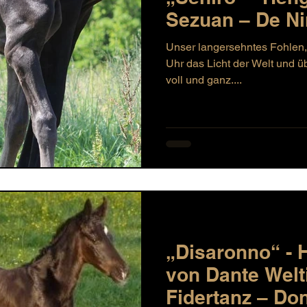
Sezuan – De Ni
Unser langersehntes Fohlen,
Uhr das Licht der Welt und ü
voll und ganz....
„Disaronno“ - 
von Dante Welt
Fidertanz – D