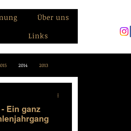
anung
Über uns
Links
015
2014
2013
- Ein ganz
hlenjahrgang