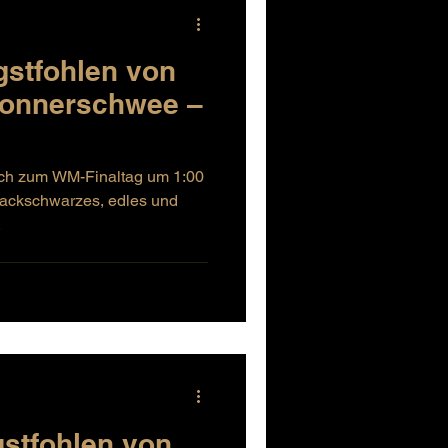
gstfohlen von
Donnerschwee –
ich zum WM-Finaltag um 1:00
 lackschwarzes, edles und
.
gstfohlen von