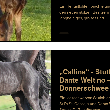
Ein Hengstfohlen brachte un
den neuen stolzen Besitzern 
langbeiniges, großes und...
„Callina“ - Stu
Dante Weltino 
Donnerschwee
Ein lackschwarzes Stutfohle
St.Pr.St. Cascaja und Dante 
Station DLZ Lodbergen....