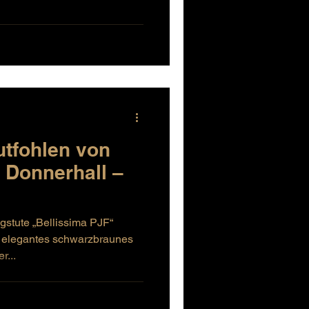
utfohlen von
r Donnerhall –
gstute „Bellissima PJF“
d elegantes schwarzbraunes
r...