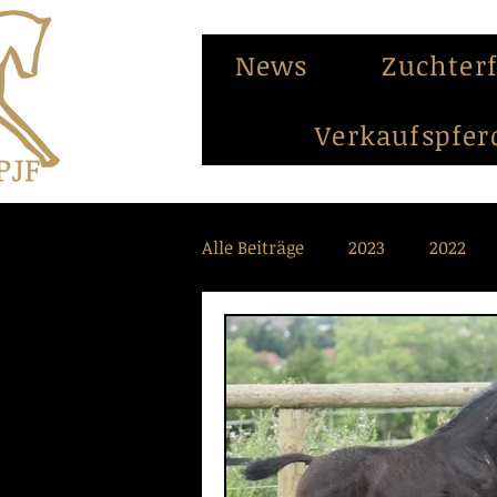
News
Zuchter
Verkaufspfer
Alle Beiträge
2023
2022
2012
2011
2010
2