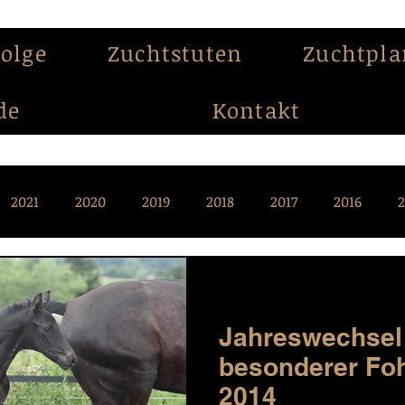
folge
Zuchtstuten
Zuchtpl
de
Kontakt
2021
2020
2019
2018
2017
2016
2
009
2008
2007
2006
2005
2004
Jahreswechsel 
besonderer Fo
2014