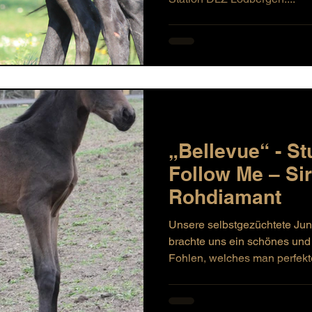
„Bellevue“ - St
Follow Me – Si
Rohdiamant
Unsere selbstgezüchtete Jun
brachte uns ein schönes un
Fohlen, welches man perfekte