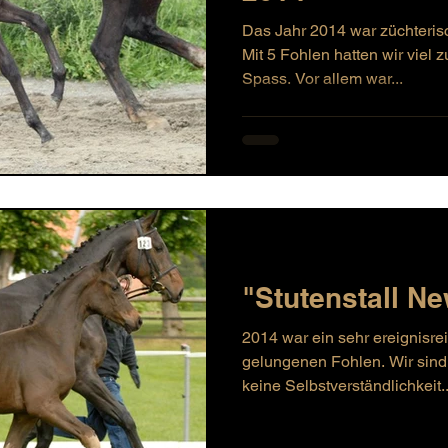
Das Jahr 2014 war züchterisc
Mit 5 Fohlen hatten wir viel 
Spass. Vor allem war...
"Stutenstall N
2014 war ein sehr ereignisre
gelungenen Fohlen. Wir sind
keine Selbstverständlichkeit..