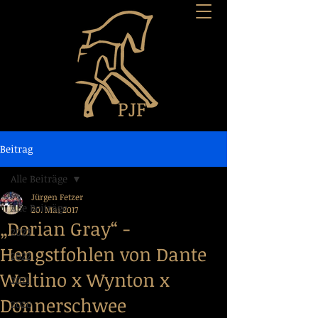
Beitrag
Alle Beiträge
Jürgen Fetzer
Alle Beiträge
20. Mai 2017
„Dorian Gray“ -
2023
Hengstfohlen von Dante
2022
Weltino x Wynton x
2021
Donnerschwee
2020