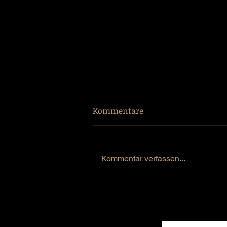
Kommentare
Kommentar verfassen...
Vollbruder unserer
Zuchtstute "Cariana" erzielt
Spitzenpreis