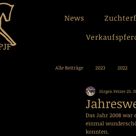
News
Zuchter
Verkaufspfer
Alle Beiträge
2023
2022
Jürgen Fetzer
25. 
2012
2011
2010
2
Jahresw
Das Jahr 2008 war 
einmal wunderschön
konnten.