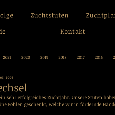
folge
Zuchtstuten
Zuchtpl
de
Kontakt
2021
2020
2019
2018
2017
2016
2
Dez. 2008
009
2008
2007
2006
2005
2004
echsel
ein sehr erfolgreiches Zuchtjahr. Unsere Stuten habe
e Fohlen geschenkt, welche wir in fördernde Händ