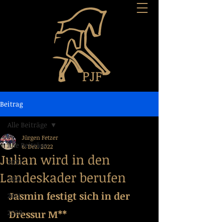
Beitrag
Alle Beiträge
Jürgen Fetzer
Alle Beiträge
6. Dez. 2022
Julian wird in den
2023
Landeskader berufen
2022
Jasmin festigt sich in der 
2021
Dressur M**
2020