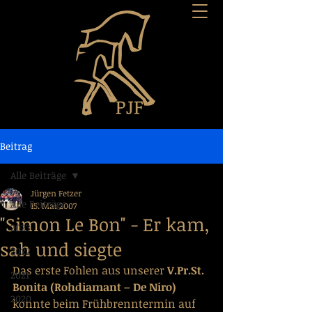
Beitrag
Alle Beiträge
Jürgen Fetzer
Alle Beiträge
15. Mai 2007
"Simon Le Bon" - Er kam,
2023
sah und siegte
2022
Das erste Fohlen aus unserer 
V.Pr.St. 
2021
Bonita (Rohdiamant – De Niro) 
2020
konnte beim Frühbrenntermin auf 