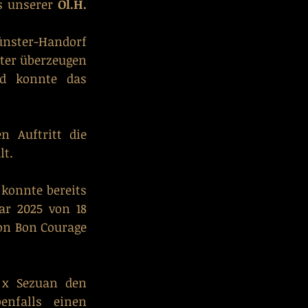
s unserer 
Ol.H. 
ster-Handorf  
hter überzeugen 
d konnte das 
Auftritt die 
lt.
 konnte bereits 
r 2025 von 18 
on Bon Courage 
x Sezuan den 
nfalls einen 