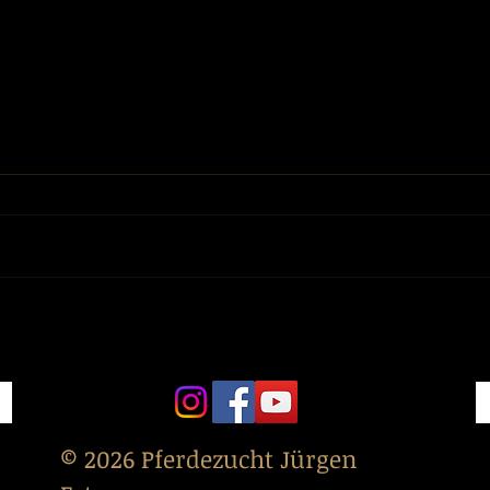
15. + 16. März San Noble und
13. 
Sir Noble von St. Noble x
von 
Sezuan x Dimaggio
Sez
© 2026 Pferdezucht Jürgen