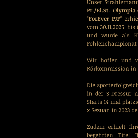
Unser Strahlemann
Pr./El.St.  Olympia 
"ForEver PJF"
 erhi
vom 30.11.2025  bis
und wurde als El
Fohlenchampionat f
Wir hoffen und w
Körkommission in W
Die sporterfolgrei
in der S-Dressur 
Starts 14 mal platzi
x Sezuan in 2023 de
Zudem erhielt Ihr
begehrten Titel 