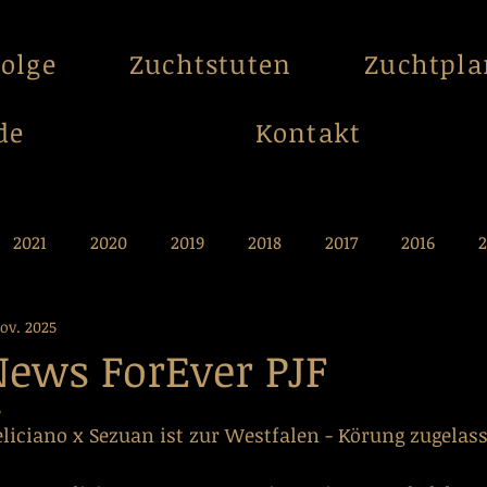
folge
Zuchtstuten
Zuchtpl
de
Kontakt
2021
2020
2019
2018
2017
2016
2
Nov. 2025
009
2008
2007
2006
2005
2004
News ForEver PJF
5
eliciano x Sezuan ist zur Westfalen - Körung zugelas