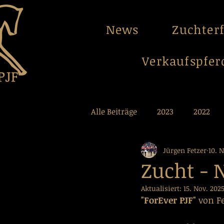
News
Zuchter
Verkaufspfer
Alle Beiträge
2023
2022
Jürgen Fetzer
10. 
2012
2011
2010
2
Zucht - 
Aktualisiert:
15. Nov. 202
"ForEver PJF"
 von F