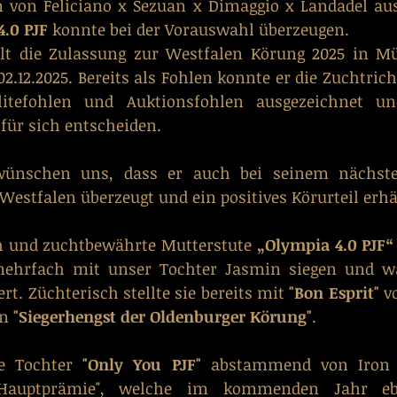
 von Feliciano x Sezuan x Dimaggio x Landadel au
4.0 PJF 
konnte bei der Vorauswahl überzeugen. 
elt die Zulassung zur Westfalen Körung 2025 in Mün
 02.12.2025. Bereits als Fohlen konnte er die Zuchtric
itefohlen und Auktionsfohlen ausgezeichnet un
ür sich entscheiden.
ünschen uns, dass er auch bei seinem nächsten 
estfalen überzeugt und ein positives Körurteil erhä
ch und zuchtbewährte Mutterstute 
„Olympia 4.0 PJF“
mehrfach mit unser Tochter Jasmin siegen und wa
ert. Züchterisch stellte sie bereits mit 
"Bon Esprit"
 v
n 
"Siegerhengst der Oldenburger Körung"
. 
e Tochter 
"Only You PJF"
 abstammend von Iron 
"Hauptprämie", welche im kommenden Jahr ebe