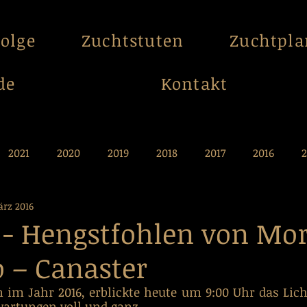
folge
Zuchtstuten
Zuchtpl
de
Kontakt
2021
2020
2019
2018
2017
2016
2
ärz 2016
009
2008
2007
2006
2005
2004
- Hengstfohlen von Mor
o – Canaster
 im Jahr 2016, erblickte heute um 9:00 Uhr das Lich
wartungen voll und ganz.