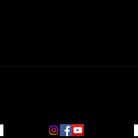
"Zucht-News"
Turn
- Ju
2016