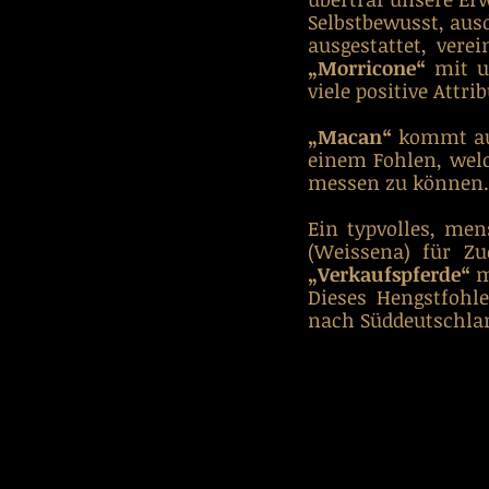
Selbstbewusst, aus
„Morricone“
 mit u
viele positive Attrib
„Macan“
 kommt au
einem Fohlen, welc
messen zu können.
Ein typvolles, me
„Verkaufspferde“
 
Dieses Hengstfohl
nach Süddeutschlan