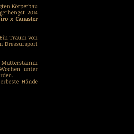
ten Körperbau 
ausgestattet, vereinen sich in diesem Sprößling vom Oldenburger Siegerhengst 2014 
iro x Canaster
Ein Traum von 
n Dressursport 
n Mutterstamm 
(Weissena) für Zucht und Sport, welche wir in den kommenden Wochen unter 
erden.
erbeste Hände 