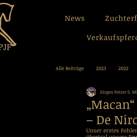
News
Zuchter
Verkaufspfer
Alle Beiträge
2023
2022
Jürgen Fetzer
5. M
2012
2011
2010
2
„Macan“ 
– De Nir
Unser erstes Fohlen
übertraf unsere Er